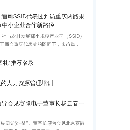
| 缅甸SSID代表团到访重庆两路果
缅中小企业合作新路径
作社与农村发展部小规模产业司（SSID）
工商会重庆代表处的陪同下，来访重庆两
并举行座谈会。
国礼”推荐名录
理的人力资源管理培训
领导会见赛微电子董事长杨云春一
港区集团党委书记、董事长颜伟会见北京赛微