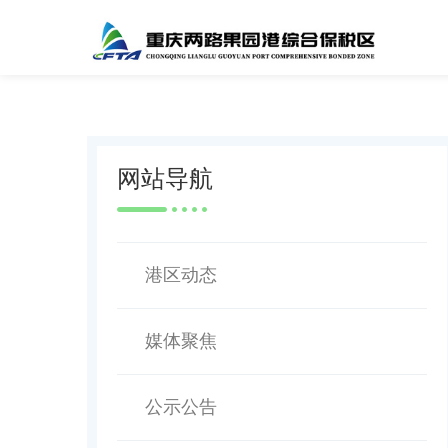
网站导航
港区动态
媒体聚焦
公示公告