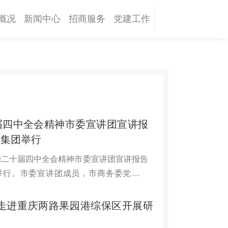
概况
新闻中心
招商服务
党建工作
届四中全会精神市委宣讲团宣讲报
区集团举行
党的二十届四中全会精神市委宣讲团宣讲报告
举行。市委宣讲团成员，市商务委党组书
报告。集团党委书记、董事长颜伟主持会
走进重庆两路果园港综保区开展研