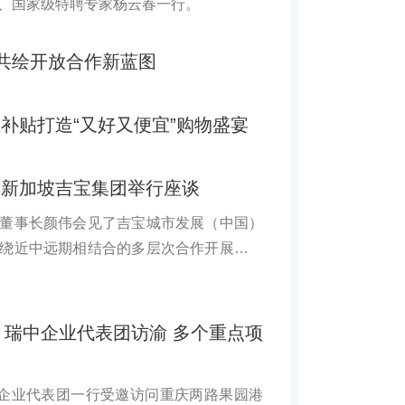
、国家级特聘专家杨云春一行。
 共绘开放合作新蓝图
重补贴打造“又好又便宜”购物盛宴
与新加坡吉宝集团举行座谈
董事长颜伟会见了吉宝城市发展（中国）
绕近中远期相结合的多层次合作开展深入
实质性推进阶段。
| 瑞中企业代表团访渝 多个重点项
会企业代表团一行受邀访问重庆两路果园港