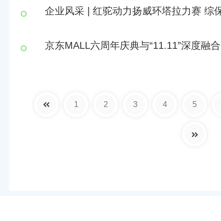
企业风采 | 红驼动力扬威环塔拉力赛 综
京东MALL六周年庆典与“11.11”深度
1
2
3
4
5