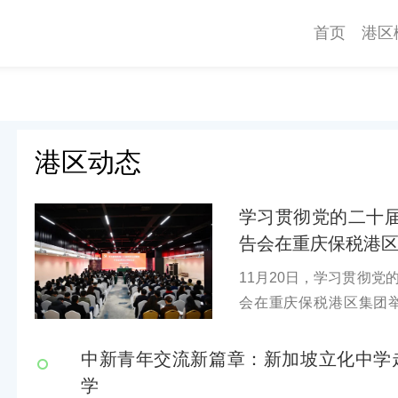
首页
港区
港区动态
学习贯彻党的二十
告会在重庆保税港
11月20日，学习贯彻
会在重庆保税港区集团
记、主任章勇武作宣讲
议。
中新青年交流新篇章：新加坡立化中学
学