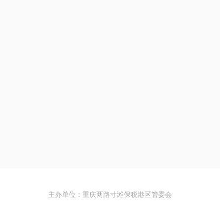
政策解读
招商信息
动态信息
党风廉政
主办单位：重庆两路寸滩保税港区管委会