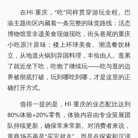
在HI·重庆，“吃”同样贯穿游玩全程。巴
渝主题街区内藏着一条完整的味觉路线：活态
博物馆里非遗美食现做现吃，街头巷尾的重庆
小吃原汁原味；楼上环球美食、潮流餐饮林
立，从地道火锅到异国料理，丰俭由人。逛累
了就近坐下吃，吃饱了继续玩——吃与逛的边
界被彻底打破，玩到哪吃到哪，才是这里的正
确打开方式。
值得一提的是，HI·重庆的业态配比达到
80%体验+20%零售，体验内容由专业策展团
队持续更新，确保常来常新。对消费者来说，
逛商场不再是“买完就走”，而是在探索和沉浸